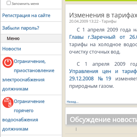
Запомнить меня
Изменения в тарифах
Регистрация на сайте
20.04.2009 13:22 - Тарифы
Забыли пароль?
С 1 апреля 2009 года 
Главы г.Заречный от 26
Меню
тарифы на холодное водо
Новости
очистку сточных вод.
Ограничение,
С 1 апреля 2009 г
приостановление
Управления цен и тариф
29.12.2008 №19
изменяет
электроснабжения
природным газом.
должникам
Ограничение
Назад...
горячего
Обсуждение новост
водоснабжения
должникам
|