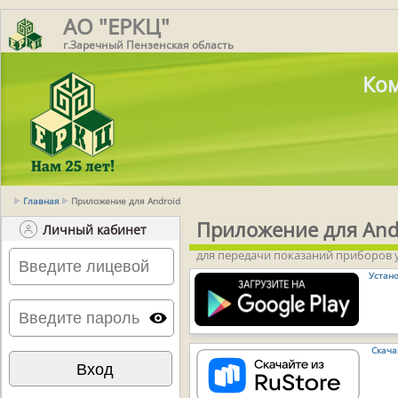
АО "ЕРКЦ"
г.Заречный Пензенская область
Ком
Главная
Приложение для Android
Приложение для And
Личный кабинет
для передачи показаний приборов 
Устано
Скача