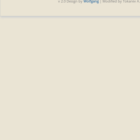
v 2.0 Design by
Wolfgang
| Modified by Tokarev A.