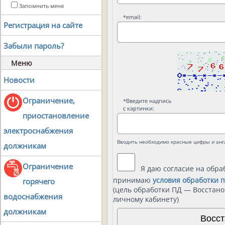
Запомнить меня
*
email:
Регистрация на сайте
Забыли пароль?
Меню
Новости
Ограничение,
*
Введите надпись
с картинки:
приостановление
электроснабжения
Вводить необходимо красные цифры и анг
должникам
Ограничение
Я даю согласие на обр
принимаю
условия обработки 
горячего
(цель обработки ПД — Восстано
водоснабжения
личному кабинету)
должникам