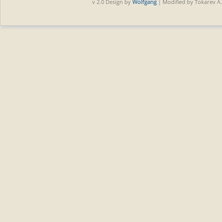
v 2.0 Design by
Wolfgang
| Modified by Tokarev A.