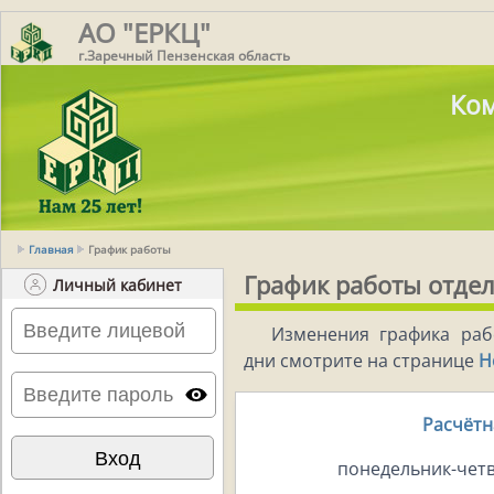
АО "ЕРКЦ"
г.Заречный Пензенская область
Ком
Главная
График работы
График работы отдел
Личный кабинет
Изменения графика раб
дни смотрите на странице
Н
Расчётн
понедельник-четве