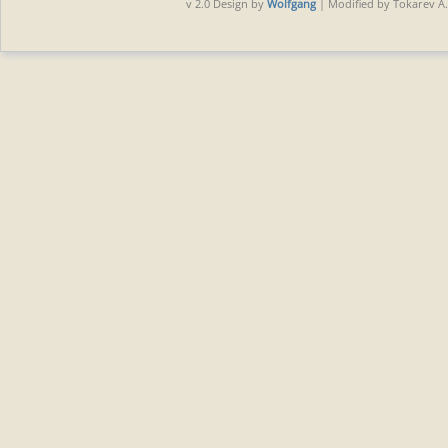
v 2.0 Design by
Wolfgang
| Modified by Tokarev A.