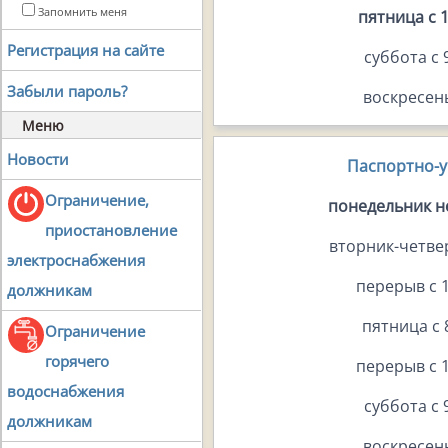
Запомнить меня
пятница с 1
Регистрация на сайте
суббота с 
Забыли пароль?
воскресен
Меню
Новости
Паспортно-у
Ограничение,
понедельник 
приостановление
вторник-четвер
электроснабжения
перерыв с 1
должникам
пятница с 
Ограничение
горячего
перерыв с 1
водоснабжения
суббота с 
должникам
воскресен