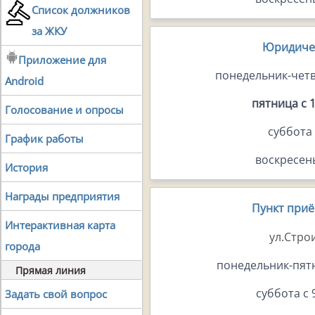
Список должников
за ЖКУ
Юридиче
Приложение для
понедельник-четве
Android
пятница с 1
Голосование и опросы
суббота
График работы
воскресен
История
Награды предприятия
Пункт при
Интерактивная карта
ул.Стро
города
понедельник-пятн
Прямая линия
cуббота c 
Задать свой вопрос