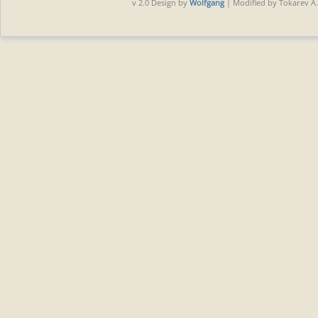
v 2.0 Design by
Wolfgang
| Modified by Tokarev A.