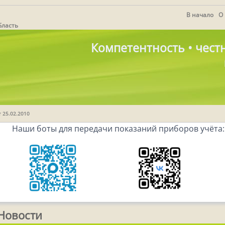
В начало
О
бласть
Компетентность • честн
т 25.02.2010
Наши боты для передачи показаний приборов учёта:
Новости