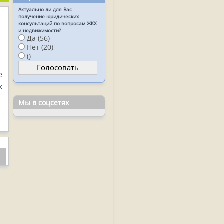
Актуально ли для Вас
получение юридических
консультаций по вопросам ЖКХ
и недвижимости?
Да (56)
Нет (20)
()
е
х
Мы в соцсетях