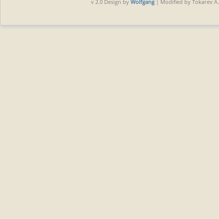
v 2.0 Design by
Wolfgang
| Modified by Tokarev A.