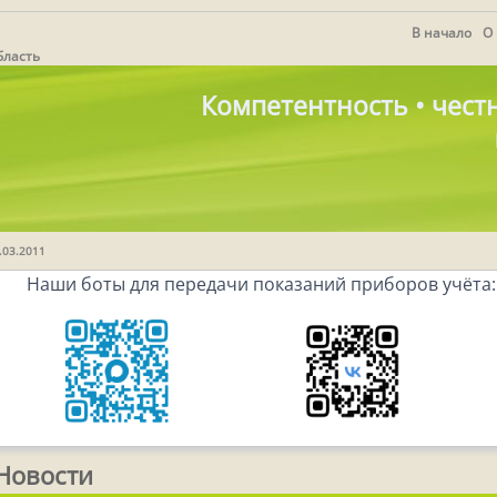
В начало
О
бласть
Компетентность • честн
1.03.2011
Наши боты для передачи показаний приборов учёта:
Новости