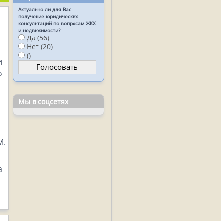
Актуально ли для Вас
получение юридических
консультаций по вопросам ЖКХ
и недвижимости?
Да (56)
Нет (20)
()
и
о
Мы в соцсетях
М.
а