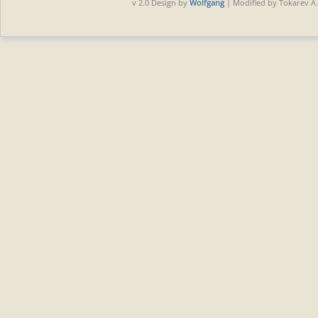
v 2.0 Design by
Wolfgang
| Modified by Tokarev A.