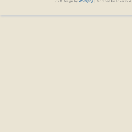
v 2.0 Design by
Wolfgang
| Modified by Tokarev A.