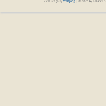
v 2.0 Design by
Wolfgang
| Modified by Tokarev A.