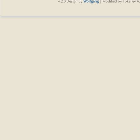
v 2.0 Design by
Wolfgang
| Modified by Tokarev A.