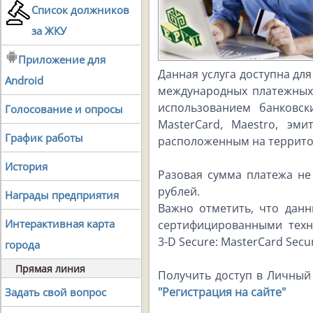
Список должников
за ЖКУ
Приложение для
Данная услуга доступна дл
Android
международных платежных 
использованием банковски
Голосование и опросы
MasterCard, Maestro, эм
График работы
расположенным на террито
История
Разовая сумма платежа н
рублей.
Награды предприятия
Важно отметить, что дан
Интерактивная карта
сертифицированными тех
3-D Secure: MasterCard Secur
города
Прямая линия
Получить доступ в Личный
"Регистрация на сайте"
Задать свой вопрос