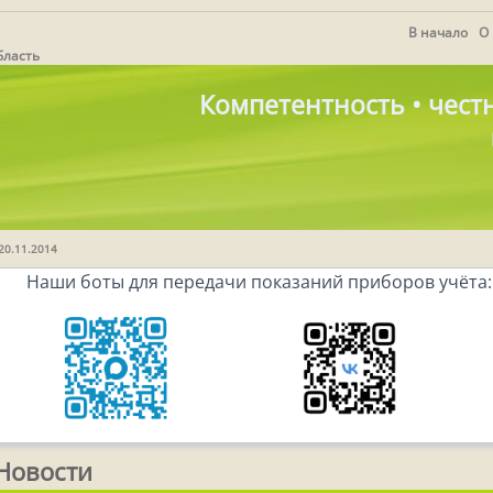
В начало
О
бласть
Компетентность • честн
 20.11.2014
Наши боты для передачи показаний приборов учёта:
Новости