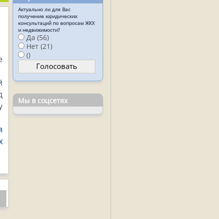
Актуально ли для Вас
получение юридических
консультаций по вопросам ЖКХ
и недвижимости?
Да (56)
Нет (21)
()
е
й
д
Мы в соцсетях
у
я
х