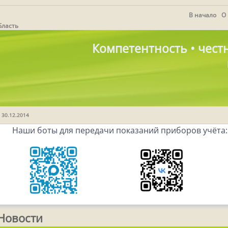
В начало
О
бласть
Компетентность • честн
 30.12.2014
Наши боты для передачи показаний приборов учёта:
Новости