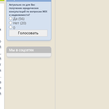
Актуально ли для Вас
получение юридических
консультаций по вопросам ЖКХ
и недвижимости?
Да (56)
Нет (20)
()
м
о
й
Мы в соцсетях
,
й
т
я
.
в
я
й