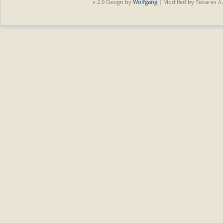
v 2.0 Design by
Wolfgang
| Modified by Tokarev A.