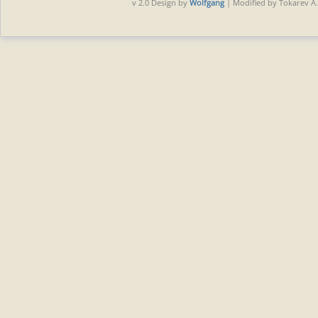
v 2.0 Design by
Wolfgang
| Modified by Tokarev A.