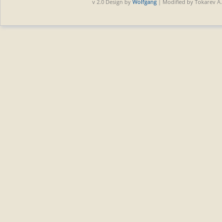
v 2.0 Design by
Wolfgang
| Modified by Tokarev A.