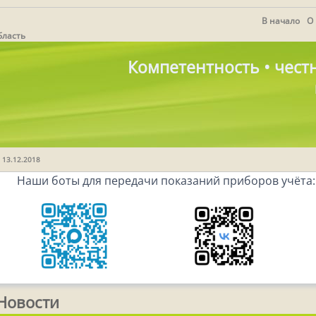
В начало
О
бласть
Компетентность • честн
 13.12.2018
Наши боты для передачи показаний приборов учёта:
Новости