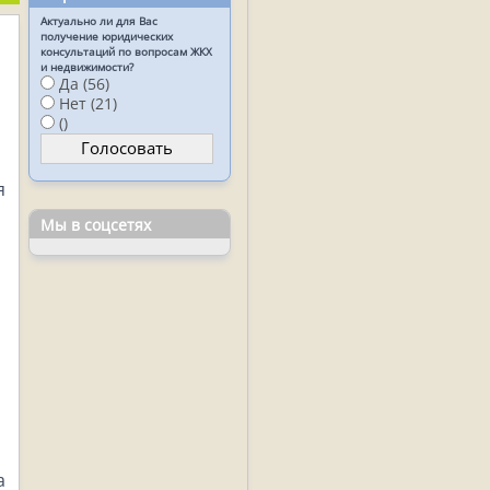
Актуально ли для Вас
получение юридических
консультаций по вопросам ЖКХ
и недвижимости?
Да (56)
Нет (21)
()
я
Мы в соцсетях
а