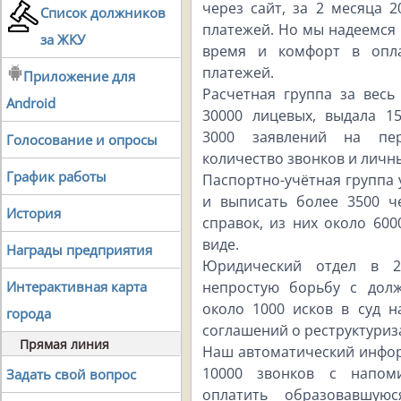
через сайт, за 2 месяца 
Список должников
платежей. Но мы надеемся 
за ЖКУ
время и комфорт в опла
платежей.
Приложение для
Расчетная группа за весь
Android
30000 лицевых, выдала 1
3000 заявлений на пер
Голосование и опросы
количество звонков и личн
График работы
Паспортно-учётная группа 
и выписать более 3500 ч
История
справок, из них около 60
виде.
Награды предприятия
Юридический отдел в 2
непростую борьбу с дол
Интерактивная карта
около 1000 исков в суд н
города
соглашений о реструктуриз
Прямая линия
Наш автоматический инфор
10000 звонков с напом
Задать свой вопрос
оплатить образовавшую