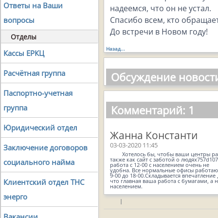
Ответы на Ваши
надеемся, что он не устал.
Спасибо всем, кто обращает
вопросы
До встречи в Новом году!
Отделы
Назад...
Кассы ЕРКЦ
Расчётная группа
Обсуждение новост
Паспортно-учетная
Комментарий: 1
группа
Юридический отдел
Жанна Константи
03-03-2020 11:45
Заключение договоров
Хотелось бы, чтобы ваши центры р
также как сайт с заботой о людях757d107
социального найма
работа с 12-00 с населением очень не
удобна. Все нормальные офисы работаю
9-00 до 18-00.Складывается впечатление 
Клиентский отдел ТНС
что главная ваша работа с бумагами, а н
населением.
энерго
|
Вакансии