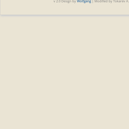
v 2.0 Design by
Wolfgang
| Modified by Tokarev A.