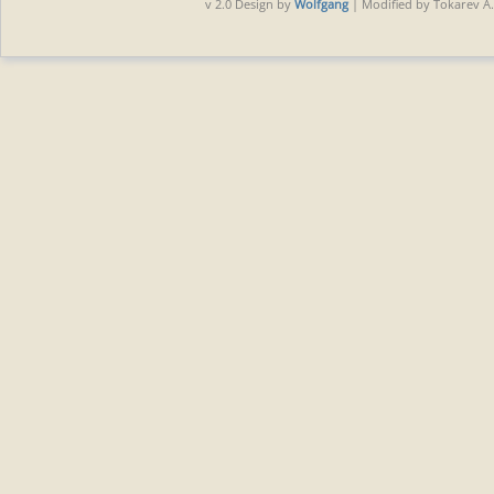
v 2.0 Design by
Wolfgang
| Modified by Tokarev A.