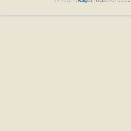
v 2.0 Design by
Wolfgang
| Modified by Tokarev A.