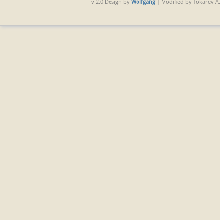
v 2.0 Design by
Wolfgang
| Modified by Tokarev A.