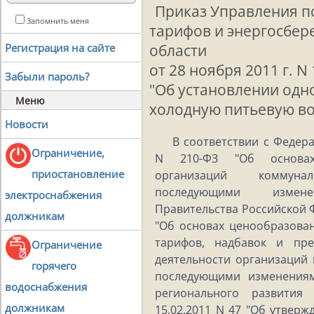
Приказ Управления п
Запомнить меня
тарифов и энергосбе
области
Регистрация на сайте
от 28 ноября 2011 г. N
Забыли пароль?
"Об установлении одн
Меню
холодную питьевую во
Новости
В соответствии с Федера
Ограничение,
N 210-ФЗ "Об основах
приостановление
организаций коммуна
последующими изменен
электроснабжения
Правительства Российской Ф
должникам
"Об основах ценообразова
тарифов, надбавок и пр
Ограничение
деятельности организаций 
горячего
последующими изменениям
водоснабжения
регионального развития
должникам
15.02.2011 N 47 "Об утвер