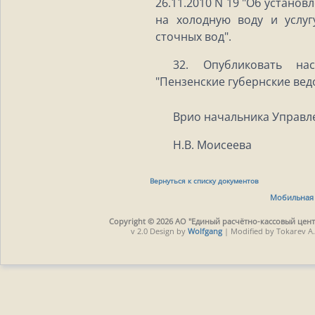
26.11.2010 N 19 "Об устано
на холодную воду и услуг
сточных вод".
32. Опубликовать на
"Пензенские губернские вед
Врио начальника Управл
Н.В. Моисеева
Вернуться к списку документов
Мобильная 
Copyright © 2026 АО "Единый расчётно-кассовый центр
v 2.0 Design by
Wolfgang
| Modified by Tokarev A.