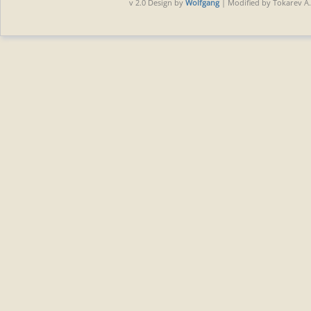
v 2.0 Design by
Wolfgang
| Modified by Tokarev A.