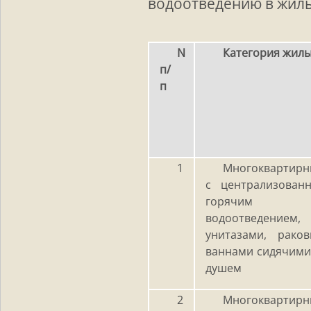
водоотведению в жил
N
Категория жил
п/
п
1
Многоквартирн
с централизова
горячим вод
водоотведением
унитазами, рако
ваннами сидячими
душем
2
Многоквартирн