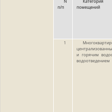
N
Категори
п/п
помещений
1
Многокварти
централизованн
и горячим водо
водоотведением