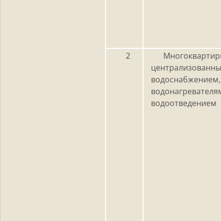
2
Многокварти
централизованн
водоснабжением,
водонагревателя
водоотведением