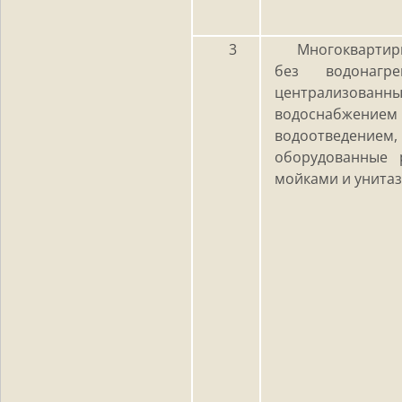
3
Многокварт
без водонагре
централизованн
водоснабж
водоотведением,
оборудованные 
мойками и унита