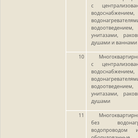
с централизов
водоснабжением,
водонагревателям
водоотведением
унитазами, рако
душами и ваннами
10
Многоквартирн
с централизов
водоснабжением,
водонагревателям
водоотведением
унитазами, рако
душами
11
Многоквартирн
без водонаг
водопроводом и
оборудованны