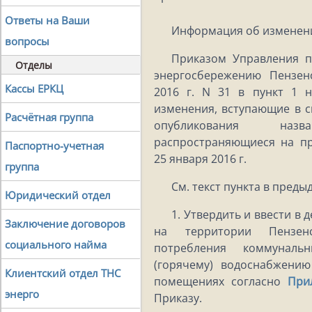
Ответы на Ваши
Информация об изменен
вопросы
Приказом Управления п
Отделы
энергосбережению Пензен
Кассы ЕРКЦ
2016 г. N 31 в пункт 1 
изменения, вступающие в 
Расчётная группа
опубликования на
распространяющиеся на п
Паспортно-учетная
25 января 2016 г.
группа
См. текст пункта в пред
Юридический отдел
1. Утвердить и ввести в 
Заключение договоров
на территории Пензен
социального найма
потребления коммуналь
(горячему) водоснабжени
Клиентский отдел ТНС
помещениях согласно
При
энерго
Приказу.