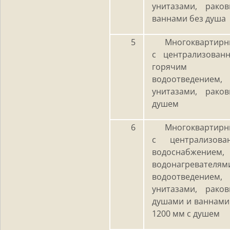
унитазами, рако
ваннами без душа
5
Многоквартирн
с централизова
горячим вод
водоотведением
унитазами, рако
душем
6
Многоквартирн
с централизов
водоснабжением,
водонагревателям
водоотведением
унитазами, рако
душами и ваннами
1200 мм с душем