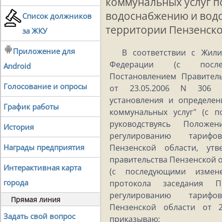
коммунальных услуг п
водоснабжению и вод
Список должников
территории Пензенско
за ЖКУ
Приложение для
В соответствии с Жил
Федерации (с послед
Android
Постановлением Правител
Голосование и опросы
от 23.05.2006 N 306 
установления и определе
График работы
коммунальных услуг" (с 
руководствуясь Полож
История
регулированию тариф
Награды предприятия
Пензенской области, ут
правительства Пензенской о
Интерактивная карта
(с последующими измен
города
протокола заседания П
регулированию тариф
Прямая линия
Пензенской области от 
Задать свой вопрос
приказываю: