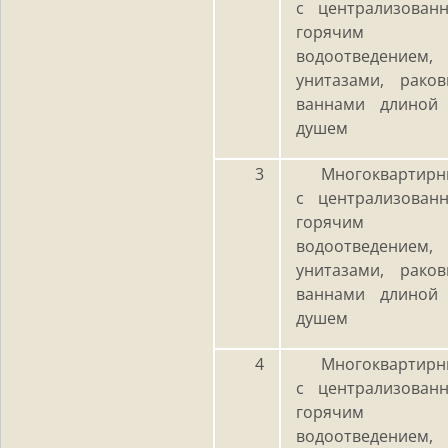
с централизова
горячим вод
водоотведением
унитазами, рако
ваннами длиной
душем
3
Многоквартирн
с централизова
горячим вод
водоотведением
унитазами, рако
ваннами длиной
душем
4
Многоквартирн
с централизова
горячим вод
водоотведением