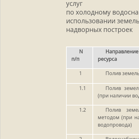
услуг
по холодному водосн
использовании земель
надворных построек
N
Направление
п/п
ресурса
1
Полив земель
1.1
Полив земел
(при наличии во
1.2
Полив земе
методом (при н
водопровода)
2
Водоснабжен