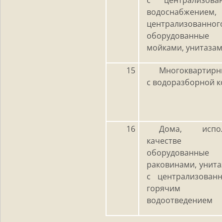
водоснабж
централизованног
оборудованные 
мойками, унитаза
15
Многоквартирн
с водоразборной 
16
Дома, испо
качестве 
оборудованн
раковинами, унит
с централизова
горячим вод
водоотведением