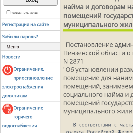
найма и договорам 
Запомнить меня
помещений государс
муниципального жил
Регистрация на сайте
Забыли пароль?
Постановление админ
Меню
Пензенской области от
Новости
N 2871
"Об установлении раз
Ограничение,
помещение для наним
приостановление
помещений, занимаем
электроснабжения
социального найма и 
должникам
помещений государст
Ограничение
муниципального жили
горячего
В соответствии с част
водоснабжения
кодекса Российской Федер