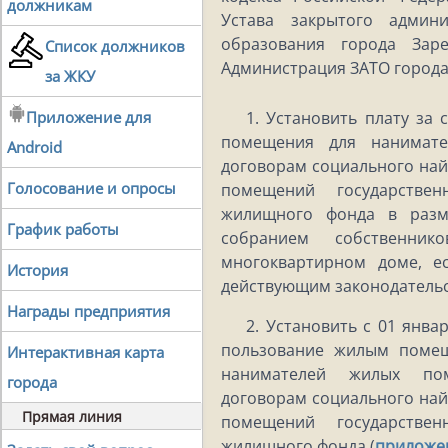
должникам
Устава закрытого админи
образования города Зар
Список должников
Администрация ЗАТО города
за ЖКУ
Приложение для
1. Установить плату за
помещения для нанимат
Android
договорам социального на
Голосование и опросы
помещений государствен
жилищного фонда в разм
График работы
собранием собственни
многоквартирном доме, е
История
действующим законодатель
Награды предприятия
2. Установить с 01 янва
пользование жилым помещ
Интерактивная карта
нанимателей жилых по
города
договорам социального на
Прямая линия
помещений государствен
жилищного фонда (
приложе