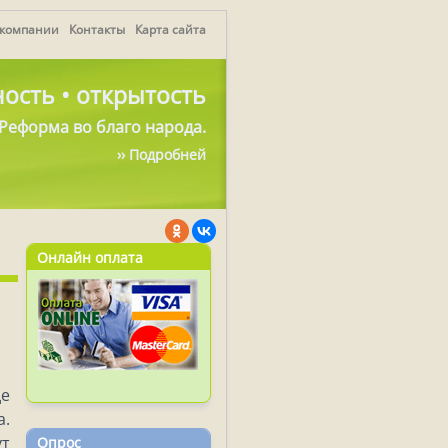
 компании
Контакты
Карта сайта
ость • открытость
Реформа во благо народа.
›› Подробней
Онлайн оплата
де
а.
ут
Опрос