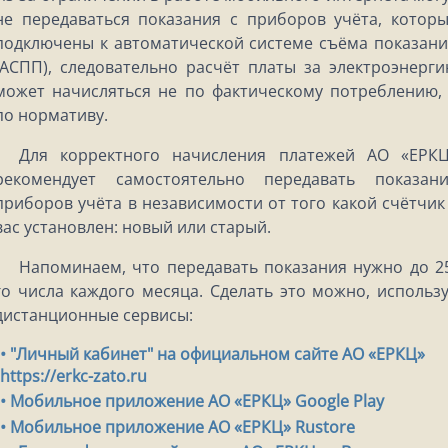
не передаваться показания с приборов учёта, котор
подключены к автоматической системе съёма показан
(АСПП), следовательно расчёт платы за электроэнерг
может начисляться не по фактическому потреблению,
по нормативу.
Для корректного начисления платежей АО «ЕРК
рекомендует самостоятельно передавать показан
приборов учёта в независимости от того какой счётчик
вас установлен: новый или старый.
Напоминаем, что передавать показания нужно до 2
го числа каждого месяца. Сделать это можно, использ
дистанционные сервисы:
• "Личный кабинет" на официальном сайте АО «ЕРКЦ»
https://erkc-zato.ru
• Мобильное приложение АО «ЕРКЦ» Google Play
• Мобильное приложение АО «ЕРКЦ» Rustore