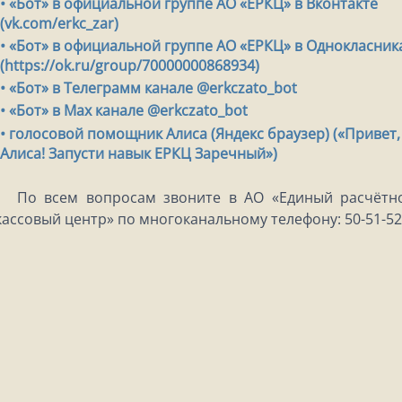
• «Бот» в официальной группе АО «ЕРКЦ» в Вконтакте
(vk.com/erkc_zar)
• «Бот» в официальной группе АО «ЕРКЦ» в Однокласник
(https://ok.ru/group/70000000868934)
• «Бот» в Телеграмм канале @erkczato_bot
• «Бот» в Max канале @erkczato_bot
• голосовой помощник Алиса (Яндекс браузер) («Привет,
Алиса! Запусти навык ЕРКЦ Заречный»)
По всем вопросам звоните в АО «Единый расчётн
кассовый центр» по многоканальному телефону: 50-51-52