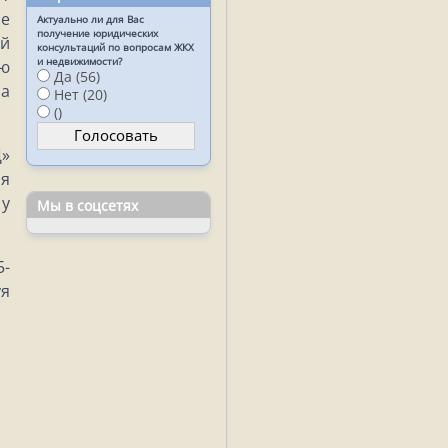
ые
Актуально ли для Вас
получение юридических
ий
консультаций по вопросам ЖКХ
и недвижимости?
ию
Да (56)
 а
Нет (20)
()
Ц»
ия
 у
Мы в соцсетях
5-
уя