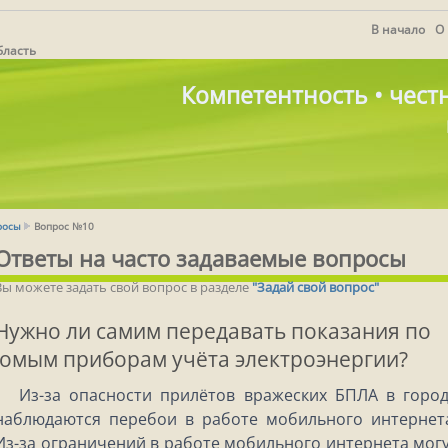
В начало
О
бласть
Компетентность • честн
росы
Вопрос №10
Ответы на часто задаваемые вопросы
Вы можете задать свой вопрос в разделе
"Задай свой вопрос"
Нужно ли самим передавать показания по
омым приборам учёта электроэнергии?
Из-за опасности прилётов вражеских БПЛА в горо
наблюдаются перебои в работе мобильного интернет
Из-за ограничений в работе мобильного интернета мог