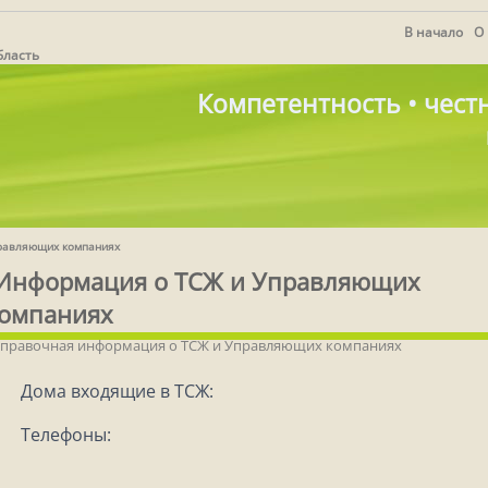
В начало
О
бласть
Компетентность • честн
правляющих компаниях
Информация о ТСЖ и Управляющих
омпаниях
справочная информация о ТСЖ и Управляющих компаниях
Дома входящие в ТСЖ:
Телефоны: