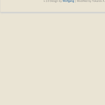
v 2.0 Design by
Wolfgang
| Modified by Tokarev A.