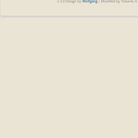
v 2.0 Design by
Wolfgang
| Modified by Tokarev A.