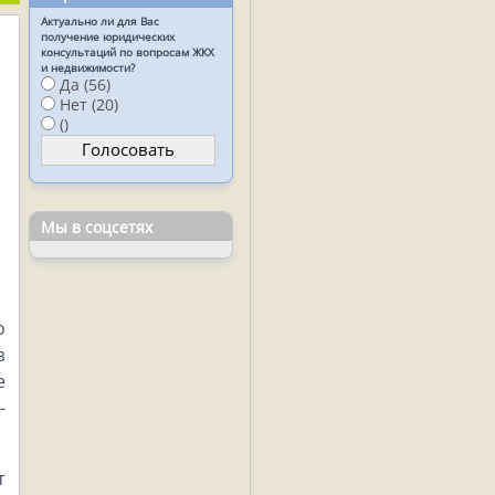
Актуально ли для Вас
получение юридических
консультаций по вопросам ЖКХ
и недвижимости?
Да (56)
Нет (20)
()
Мы в соцсетях
о
з
е
-
т