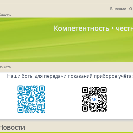
В начало
О
бласть
Компетентность • честн
.05.2026
Наши боты для передачи показаний приборов учёта:
Новости